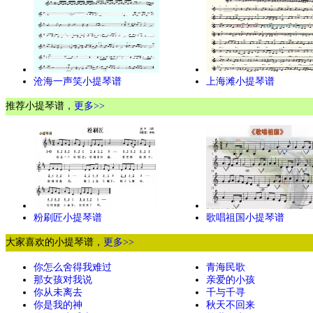
沧海一声笑小提琴谱
上海滩小提琴谱
推荐小提琴谱，
更多>>
粉刷匠小提琴谱
歌唱祖国小提琴谱
大家喜欢的小提琴谱，
更多>>
你怎么舍得我难过
青海民歌
那女孩对我说
亲爱的小孩
你从未离去
千与千寻
你是我的神
秋天不回来