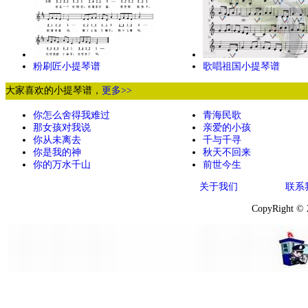
粉刷匠小提琴谱
歌唱祖国小提琴谱
大家喜欢的小提琴谱，
更多>>
你怎么舍得我难过
青海民歌
那女孩对我说
亲爱的小孩
你从未离去
千与千寻
你是我的神
秋天不回来
你的万水千山
前世今生
关于我们
联系
CopyRight ©