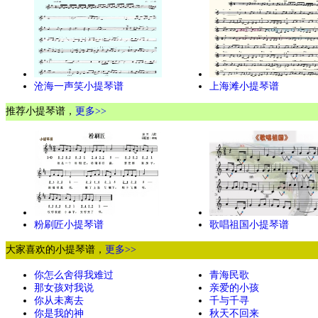
沧海一声笑小提琴谱
上海滩小提琴谱
推荐小提琴谱，
更多>>
粉刷匠小提琴谱
歌唱祖国小提琴谱
大家喜欢的小提琴谱，
更多>>
你怎么舍得我难过
青海民歌
那女孩对我说
亲爱的小孩
你从未离去
千与千寻
你是我的神
秋天不回来