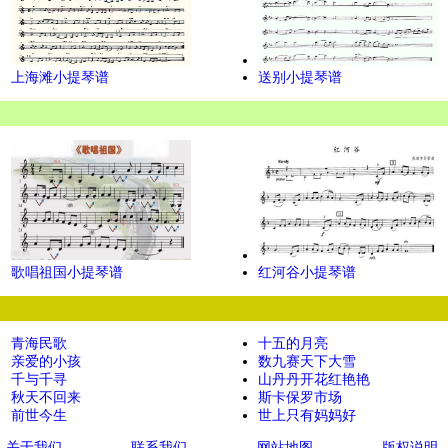
上海滩小提琴谱
送别小提琴谱
歌唱祖国小提琴谱
红河谷小提琴谱
青海民歌
十五的月亮
亲爱的小孩
数九赛天下大雪
千与千寻
山丹丹开花红艳艳
秋天不回来
斯卡保罗市场
前世今生
世上只有妈妈好
关于我们
联系我们
网站地图
版权说明