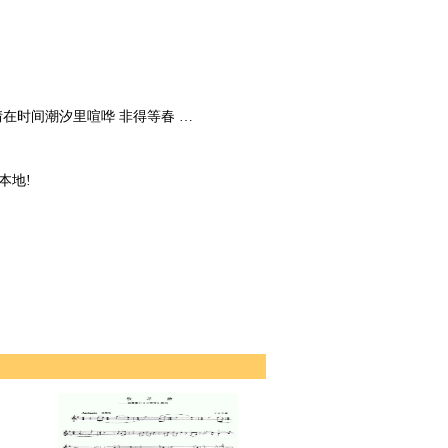
情在时间潮汐里喧哗 非得等春 …
本地!