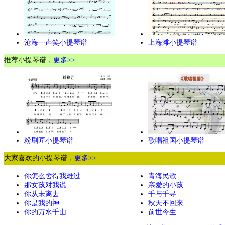
沧海一声笑小提琴谱
上海滩小提琴谱
推荐小提琴谱，
更多>>
粉刷匠小提琴谱
歌唱祖国小提琴谱
大家喜欢的小提琴谱，
更多>>
你怎么舍得我难过
青海民歌
那女孩对我说
亲爱的小孩
你从未离去
千与千寻
你是我的神
秋天不回来
你的万水千山
前世今生