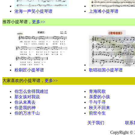
沧海一声笑小提琴谱
上海滩小提琴谱
推荐小提琴谱，
更多>>
粉刷匠小提琴谱
歌唱祖国小提琴谱
大家喜欢的小提琴谱，
更多>>
你怎么舍得我难过
青海民歌
那女孩对我说
亲爱的小孩
你从未离去
千与千寻
你是我的神
秋天不回来
你的万水千山
前世今生
关于我们
联系
CopyRight ©