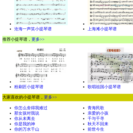
沧海一声笑小提琴谱
上海滩小提琴谱
推荐小提琴谱，
更多>>
粉刷匠小提琴谱
歌唱祖国小提琴谱
大家喜欢的小提琴谱，
更多>>
你怎么舍得我难过
青海民歌
那女孩对我说
亲爱的小孩
你从未离去
千与千寻
你是我的神
秋天不回来
你的万水千山
前世今生