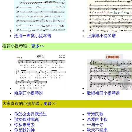
沧海一声笑小提琴谱
上海滩小提琴谱
推荐小提琴谱，
更多>>
粉刷匠小提琴谱
歌唱祖国小提琴谱
大家喜欢的小提琴谱，
更多>>
你怎么舍得我难过
青海民歌
那女孩对我说
亲爱的小孩
你从未离去
千与千寻
你是我的神
秋天不回来