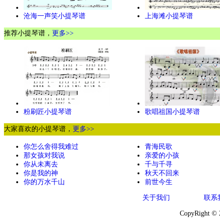
沧海一声笑小提琴谱
上海滩小提琴谱
推荐小提琴谱，
更多>>
粉刷匠小提琴谱
歌唱祖国小提琴谱
大家喜欢的小提琴谱，
更多>>
你怎么舍得我难过
青海民歌
那女孩对我说
亲爱的小孩
你从未离去
千与千寻
你是我的神
秋天不回来
你的万水千山
前世今生
关于我们
联系
CopyRight ©