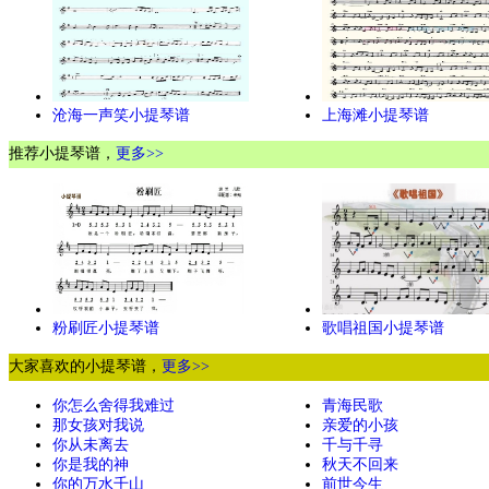
沧海一声笑小提琴谱
上海滩小提琴谱
推荐小提琴谱，
更多>>
粉刷匠小提琴谱
歌唱祖国小提琴谱
大家喜欢的小提琴谱，
更多>>
你怎么舍得我难过
青海民歌
那女孩对我说
亲爱的小孩
你从未离去
千与千寻
你是我的神
秋天不回来
你的万水千山
前世今生