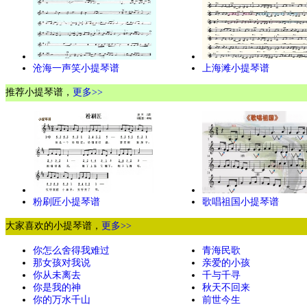
沧海一声笑小提琴谱
上海滩小提琴谱
推荐小提琴谱，
更多>>
粉刷匠小提琴谱
歌唱祖国小提琴谱
大家喜欢的小提琴谱，
更多>>
你怎么舍得我难过
青海民歌
那女孩对我说
亲爱的小孩
你从未离去
千与千寻
你是我的神
秋天不回来
你的万水千山
前世今生