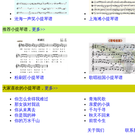
沧海一声笑小提琴谱
上海滩小提琴谱
推荐小提琴谱，
更多>>
粉刷匠小提琴谱
歌唱祖国小提琴谱
大家喜欢的小提琴谱，
更多>>
你怎么舍得我难过
青海民歌
那女孩对我说
亲爱的小孩
你从未离去
千与千寻
你是我的神
秋天不回来
你的万水千山
前世今生
关于我们
联系