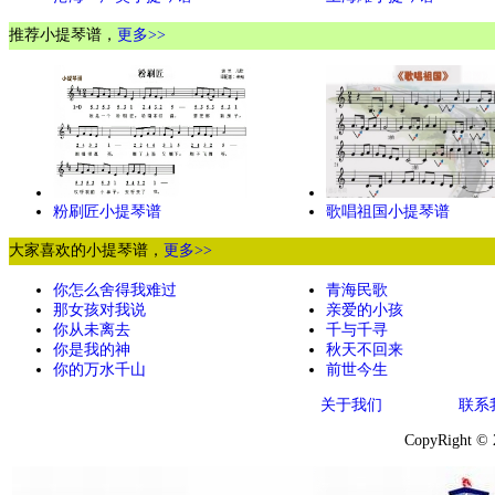
推荐小提琴谱，
更多>>
粉刷匠小提琴谱
歌唱祖国小提琴谱
大家喜欢的小提琴谱，
更多>>
你怎么舍得我难过
青海民歌
那女孩对我说
亲爱的小孩
你从未离去
千与千寻
你是我的神
秋天不回来
你的万水千山
前世今生
关于我们
联系
CopyRight ©