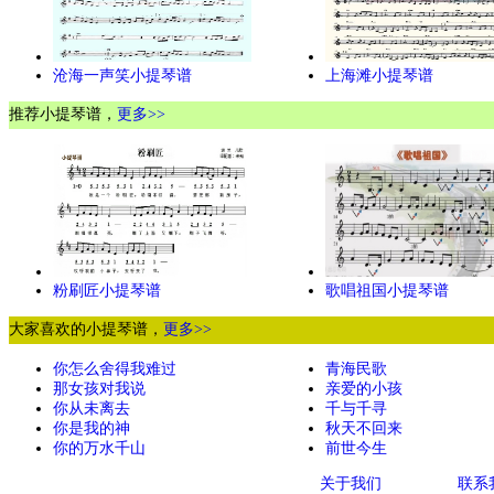
沧海一声笑小提琴谱
上海滩小提琴谱
推荐小提琴谱，
更多>>
粉刷匠小提琴谱
歌唱祖国小提琴谱
大家喜欢的小提琴谱，
更多>>
你怎么舍得我难过
青海民歌
那女孩对我说
亲爱的小孩
你从未离去
千与千寻
你是我的神
秋天不回来
你的万水千山
前世今生
关于我们
联系