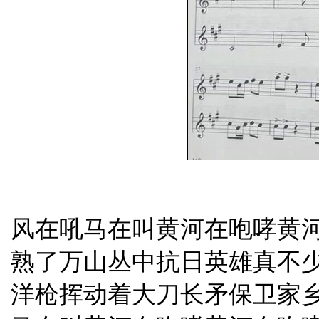
风在吼马在叫黄河在咆哮黄
熟了万山丛中抗日英雄真不
洋枪挥动着大刀长矛保卫家