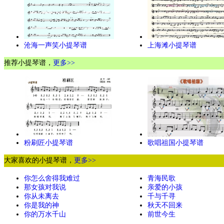
沧海一声笑小提琴谱
上海滩小提琴谱
推荐小提琴谱，
更多>>
粉刷匠小提琴谱
歌唱祖国小提琴谱
大家喜欢的小提琴谱，
更多>>
你怎么舍得我难过
青海民歌
那女孩对我说
亲爱的小孩
你从未离去
千与千寻
你是我的神
秋天不回来
你的万水千山
前世今生