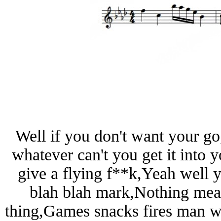
Well if you don't want your go,
whatever can't you get it into yo
give a flying f**k,Yeah well y
blah blah mark,Nothing means
thing,Games snacks fires man w