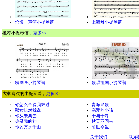
沧海一声笑小提琴谱
上海滩小提琴谱
推荐小提琴谱，
更多>>
粉刷匠小提琴谱
歌唱祖国小提琴谱
大家喜欢的小提琴谱，
更多>>
你怎么舍得我难过
青海民歌
那女孩对我说
亲爱的小孩
你从未离去
千与千寻
你是我的神
秋天不回来
你的万水千山
前世今生
关于我们
联系