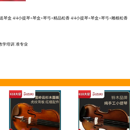
弓 送琴盒 4/4小提琴+琴盒+琴弓+精品松香 4/4小提琴+琴盒+琴弓+雕根松香
 教学培训 准专业