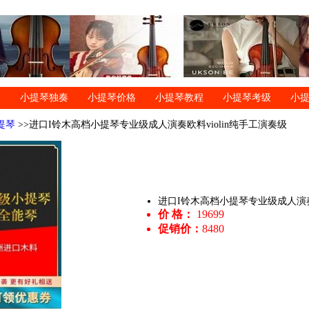
小提琴独奏
小提琴价格
小提琴教程
小提琴考级
小
提琴
>>进口I铃木高档小提琴专业级成人演奏欧料violin纯手工演奏级
进口I铃木高档小提琴专业级成人演奏欧
价 格：
19699
促销价：
8480