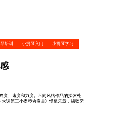
提琴培训
小提琴入门
小提琴学习
感
的幅度、速度和力度。不同风格作品的揉弦处
G 大调第三小提琴协奏曲》慢板乐章，揉弦需