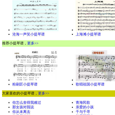
沧海一声笑小提琴谱
上海滩小提琴谱
推荐小提琴谱，
更多>>
粉刷匠小提琴谱
歌唱祖国小提琴谱
大家喜欢的小提琴谱，
更多>>
你怎么舍得我难过
青海民歌
那女孩对我说
亲爱的小孩
你从未离去
千与千寻