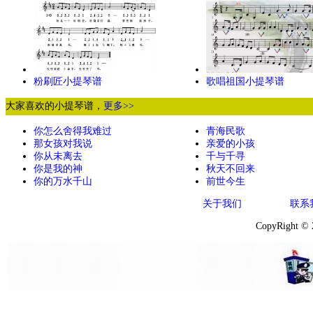
粉刷匠小提琴谱
歌唱祖国小提琴谱
大家喜欢的小提琴谱，
更多>>
你怎么舍得我难过
青海民歌
那女孩对我说
亲爱的小孩
你从未离去
千与千寻
你是我的神
秋天不回来
你的万水千山
前世今生
关于我们
联系
CopyRight ©